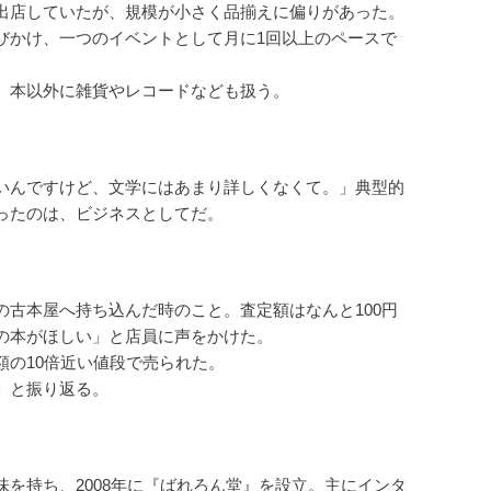
出店していたが、規模が小さく品揃えに偏りがあった。
びかけ、一つのイベントとして月に1回以上のペースで
、本以外に雑貨やレコードなども扱う。
いんですけど、文学にはあまり詳しくなくて。」典型的
ったのは、ビジネスとしてだ。
古本屋へ持ち込んだ時のこと。査定額はなんと100円
の本がほしい」と店員に声をかけた。
額の10倍近い値段で売られた。
」と振り返る。
を持ち、2008年に『ばれろん堂』を設立。主にインタ